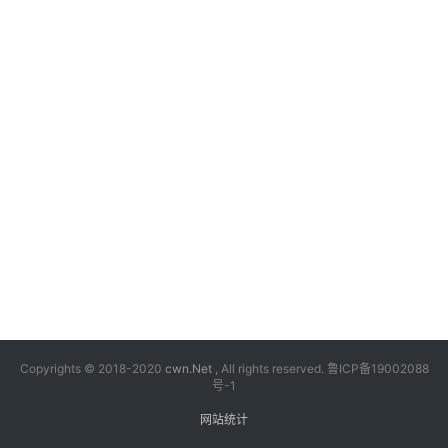
漫
音
乐
汽
车
游
戏
科
技
Copyrights © 2018-2020
cwn.Net
, All rights reserved.
鲁ICP备19002088
号-1
网站统计