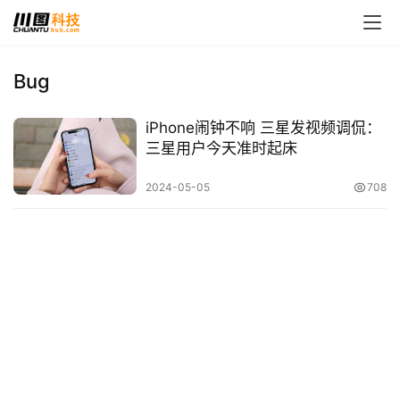
Bug
首
iPhone闹钟不响 三星发视频调侃：
页
三星用户今天准时起床
娱
2024-05-05
708
乐
影
视
时
尚
动