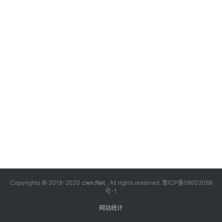
漫
音
乐
汽
车
游
戏
科
技
Copyrights © 2018-2020
cwn.Net
, All rights reserved.
鲁ICP备19002088
号-1
网站统计