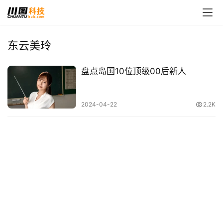
东云美玲
首
盘点岛国10位顶级00后新人
页
娱
2024-04-22
2.2K
乐
影
视
时
尚
动