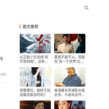
图文推荐
从正剧小生变成“综
夏雨不是不火，而是
要指
艺营销咖”，这些年
在“另一个世界”红得
杨天真都给了朱亚文
发紫，堪称圈内一股
什么？
清流
852
密集曝光，她终于找
香港著名导演陈木胜
到最佳复出时机？
去世，与成龙合作多
部电影！