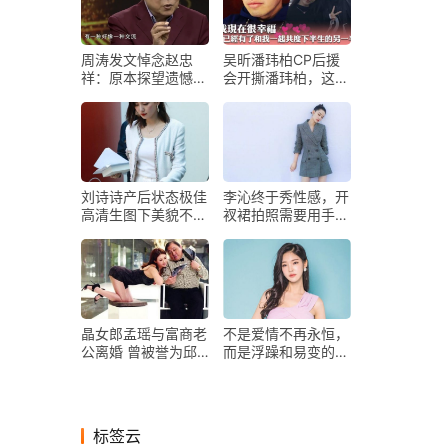
周涛发文悼念赵忠
吴昕潘玮柏CP后援
祥：原本探望遗憾错
会开撕潘玮柏，这个
过！王刚出差错过深
老婆让他赔了夫人又
深自责
折兵
刘诗诗产后状态极佳
李沁终于秀性感，开
高清生图下美貌不打
衩裙拍照需要用手
折
挡，转身一刻翘臀曲
线太醉人
晶女郎孟瑶与富商老
不是爱情不再永恒，
公离婚 曾被誉为邱
而是浮躁和易变的心
淑贞接班人
灵一次次与真爱失之
交臂
标签云