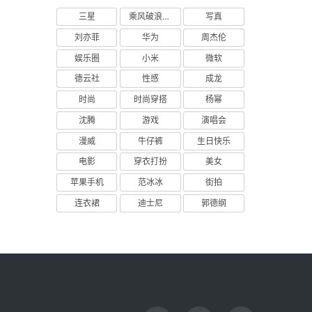
三星
乘风破浪的姐姐
写真
刘亦菲
华为
周杰伦
娱乐圈
小米
微软
德云社
性感
成龙
时尚
时尚穿搭
杨幂
沈腾
游戏
演唱会
漫威
牛仔裤
生日快乐
电影
穿衣打扮
美女
苹果手机
范冰冰
街拍
连衣裙
迪士尼
郭德纲