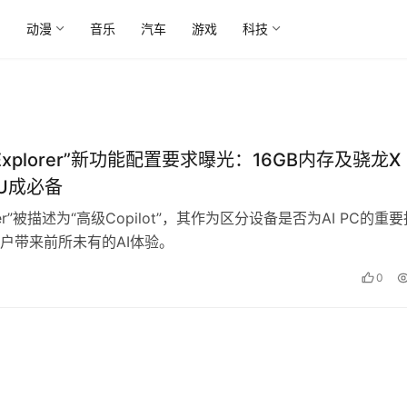
尚
动漫
音乐
汽车
游戏
科技
 Explorer”新功能配置要求曝光：16GB内存及骁龙X
NPU成必备
lorer”被描述为“高级Copilot”，其作为区分设备是否为AI PC的重
户带来前所未有的AI体验。
0