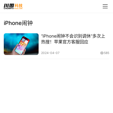
iPhone闹钟
首
“iPhone闹钟不会识别调休”多次上
页
热搜！苹果官方客服回应
娱
2024-04-07
585
乐
影
视
时
尚
动