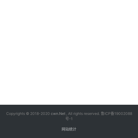
漫
音
乐
汽
车
游
戏
科
技
Copyrights © 2018-2020
cwn.Net
, All rights reserved.
鲁ICP备19002088
号-1
网站统计