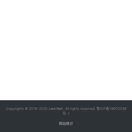
漫
音
乐
汽
车
游
戏
科
技
Copyrights © 2018-2020
cwn.Net
, All rights reserved.
鲁ICP备19002088
号-1
网站统计