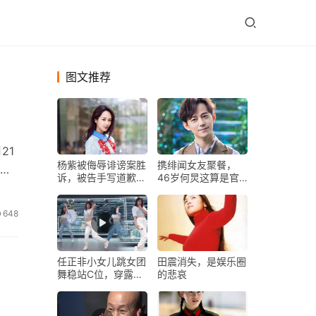
图文推荐
21
杨紫被侮辱诽谤案胜
携绯闻女友聚餐，
持中
诉，被告手写道歉
46岁何炅这算是官
信，赔偿抚慰金合计
宣？
五万五
648
任正非小女儿跳女团
田震消失，是娱乐圈
舞稳站C位，穿露脐
的悲哀
装秀蚂蜂腰，舞姿撩
人长腿吸睛