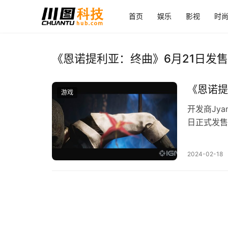
首页
娱乐
影视
时
《恩诺提利亚：终曲》6月21日发售
《恩诺提
游戏
开发商Jy
日正式发售，登
文。游戏标
2024-02-18