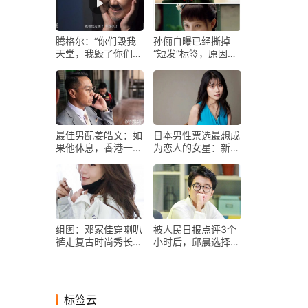
腾格尔：“你们毁我
孙俪自曝已经撕掉
天堂，我毁了你们整
“短发”标签，原因是
个华语乐坛”
为了他？
最佳男配姜皓文：如
日本男性票选最想成
果他休息，香港一半
为恋人的女星：新垣
电影都开不了工
结衣依旧第一
组图：邓家佳穿喇叭
被人民日报点评3个
裤走复古时尚秀长腿
小时后，邱晨选择公
回眸一笑狙击人心
开道歉，并退出娱乐
圈
标签云