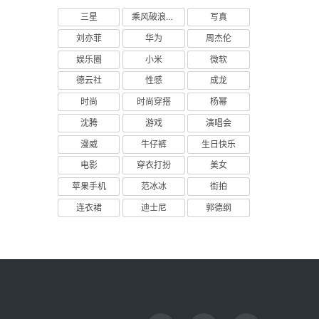
三星
乘风破浪的姐姐
写真
刘亦菲
华为
周杰伦
娱乐圈
小米
微软
德云社
性感
成龙
时尚
时尚穿搭
杨幂
沈腾
游戏
演唱会
漫威
牛仔裤
生日快乐
电影
穿衣打扮
美女
苹果手机
范冰冰
街拍
连衣裙
迪士尼
郭德纲