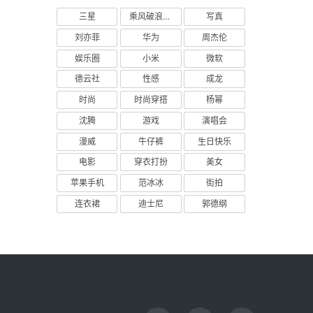
三星
乘风破浪的姐姐
写真
刘亦菲
华为
周杰伦
娱乐圈
小米
微软
德云社
性感
成龙
时尚
时尚穿搭
杨幂
沈腾
游戏
演唱会
漫威
牛仔裤
生日快乐
电影
穿衣打扮
美女
苹果手机
范冰冰
街拍
连衣裙
迪士尼
郭德纲