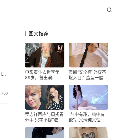
图文推荐
电影泰斗去世享年
景甜“安全裤”外穿不
id
89岁，曾出演
堪入目？造型一般人
《007》最强反派，
不会欣赏，身材凹凸
获欧美电影最高荣誉
藏不住
760
罗志祥回应与周扬青
“盐中有甜，纯中有
分手 只字不提“渣男”
欲”，又清纯又性感
形象
的小姐姐长什么样
儿？