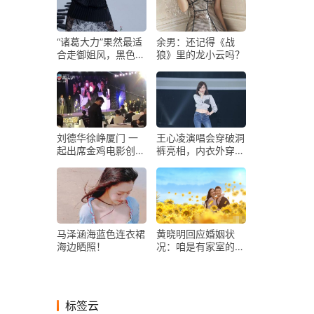
“诸葛大力”果然最适
余男：还记得《战
合走御姐风，黑色西
狼》里的龙小云吗？
装加蕾丝裙，又美又
飒
刘德华徐峥厦门 一
王心凌演唱会穿破洞
起出席金鸡电影创投
裤亮相，内衣外穿身
大会
材棒！
马泽涵海蓝色连衣裙
黄晓明回应婚姻状
海边晒照！
况：咱是有家室的
人，和baby暗秀恩
爱破婚变传闻
标签云