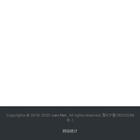
漫
音
乐
汽
车
游
戏
科
技
Copyrights © 2018-2020
cwn.Net
, All rights reserved.
鲁ICP备19002088
号-1
网站统计