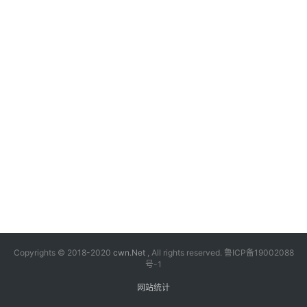
漫
音
乐
汽
车
游
戏
科
技
Copyrights © 2018-2020
cwn.Net
, All rights reserved.
鲁ICP备19002088
号-1
网站统计