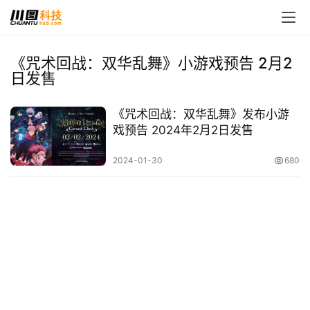
《咒术回战：双华乱舞》小游戏预告 2月2
日发售
首
页
《咒术回战：双华乱舞》发布小游
戏预告 2024年2月2日发售
娱
乐
2024-01-30
680
影
视
时
尚
动