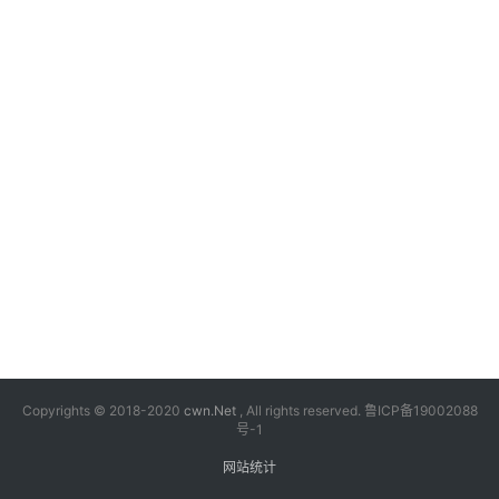
漫
音
乐
汽
车
游
戏
科
技
Copyrights © 2018-2020
cwn.Net
, All rights reserved.
鲁ICP备19002088
号-1
网站统计