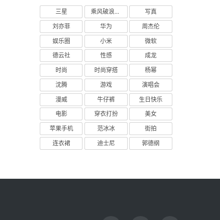
三星
乘风破浪的姐姐
写真
刘亦菲
华为
周杰伦
娱乐圈
小米
微软
德云社
性感
成龙
时尚
时尚穿搭
杨幂
沈腾
游戏
演唱会
漫威
牛仔裤
生日快乐
电影
穿衣打扮
美女
苹果手机
范冰冰
街拍
连衣裙
迪士尼
郭德纲