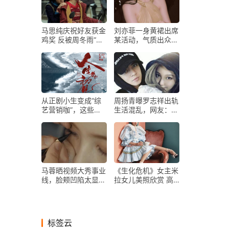
马思纯庆祝好友获金
刘亦菲一身黄裙出席
鸡奖 反被周冬雨“讹
某活动，气质出众，
一顿饭”
低头浅笑，瞬间让人
心动
从正剧小生变成“综
周扬青曝罗志祥出轨
艺营销咖”，这些年
生活混乱，网友：渣
杨天真都给了朱亚文
男程度堪比薛之谦
什么？
马蓉晒视频大秀事业
《生化危机》女主米
线，脸颊凹陷太显
拉女儿美照欣赏 高
老，自嘲“活成了笑
颜值灵气十足
柄”
标签云