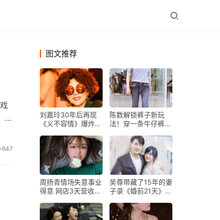
图文推荐
游戏
刘嘉玲30年后再现
陈数解锁裤子新玩
。游
《义不容情》爆炸头
法！穿一条牛仔裤，
造型
怎么薄得跟纸一样？
647
周扬青情场失意事业
吴尊带藏了15年的妻
得意 网店3天营收额
子录《婚前21天》，
超过450万
林丽吟24年前后对
比照曝光