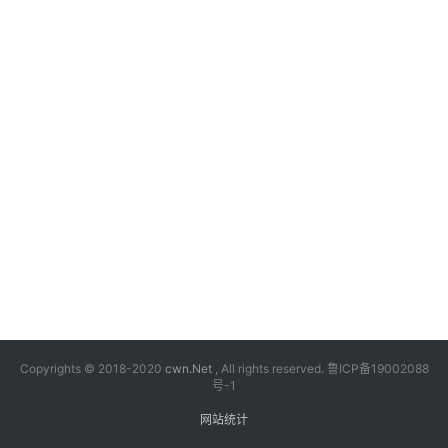
漫
音
乐
汽
车
游
戏
科
技
Copyrights © 2018-2020
cwn.Net
, All rights reserved.
鲁ICP备19002088
号-1
网站统计