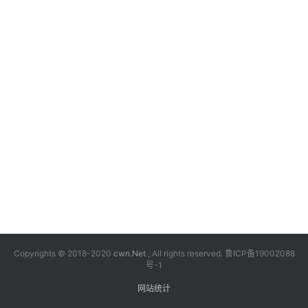
漫
音
乐
汽
车
游
戏
科
技
Copyrights © 2018-2020
cwn.Net
, All rights reserved.
鲁ICP备19002088
号-1
网站统计