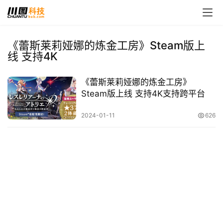
《蕾斯莱莉娅娜的炼金工房》Steam版上
线 支持4K
首
页
《蕾斯莱莉娅娜的炼金工房》
Steam版上线 支持4K支持跨平台
娱
乐
2024-01-11
626
影
视
时
尚
动