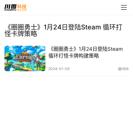
《圈圈勇士》1月24日登陆Steam 循环打
怪卡牌策略
首
页
《圈圈勇士》1月24日登陆Steam
循环打怪卡牌构建策略
娱
乐
2024-01-09
656
影
视
时
尚
动