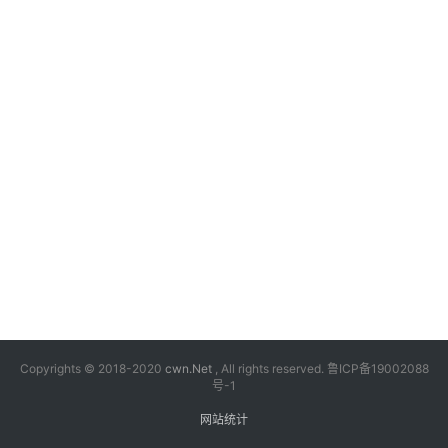
漫
音
乐
汽
车
游
戏
科
技
Copyrights © 2018-2020
cwn.Net
, All rights reserved.
鲁ICP备19002088
号-1
网站统计