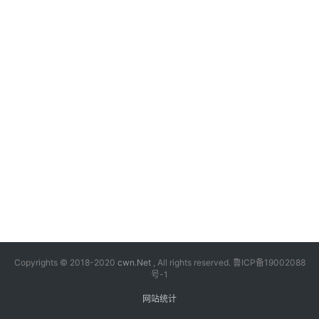
漫
音
乐
汽
车
游
戏
科
技
Copyrights © 2018-2020
cwn.Net
, All rights reserved.
鲁ICP备19002088
号-1
网站统计