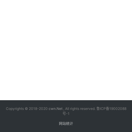
漫
音
乐
汽
车
游
戏
科
技
Copyrights © 2018-2020
cwn.Net
, All rights reserved.
鲁ICP备19002088
号-1
网站统计