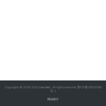
漫
音
乐
汽
车
游
戏
科
技
Copyrights © 2018-2020
cwn.Net
, All rights reserved.
鲁ICP备19002088
号-1
网站统计