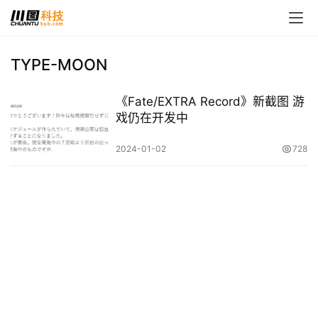
TYPE-MOON
首
《Fate/EXTRA Record》新截图 游
页
戏仍在开发中
娱
2024-01-02
728
乐
影
视
时
尚
动