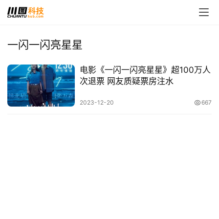
一闪一闪亮星星
首
电影《一闪一闪亮星星》超100万人
页
次退票 网友质疑票房注水
娱
2023-12-20
667
乐
影
视
时
尚
动