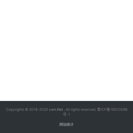
漫
音
乐
汽
车
游
戏
科
技
Copyrights © 2018-2020
cwn.Net
, All rights reserved.
鲁ICP备19002088
号-1
网站统计