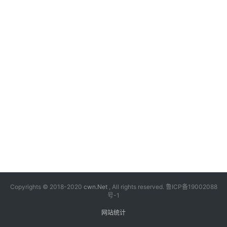
漫
音
乐
汽
车
游
戏
科
技
Copyrights © 2018-2020
cwn.Net
, All rights reserved.
鲁ICP备19002088
号-1
网站统计