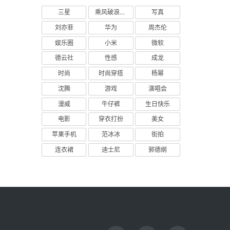
三星
乘风破浪的姐姐
写真
刘亦菲
华为
周杰伦
娱乐圈
小米
微软
德云社
性感
成龙
时尚
时尚穿搭
杨幂
沈腾
游戏
演唱会
漫威
牛仔裤
生日快乐
电影
穿衣打扮
美女
苹果手机
范冰冰
街拍
连衣裙
迪士尼
郭德纲