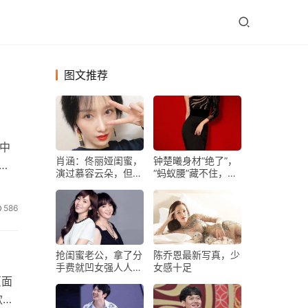
图文推荐
其中
肖涵：佟丽娅闺蜜，
钟楚曦身材“绝了”，
演过慕容云朵，但最
“蚂蚁腰”藏不住，看
忘不了她演抢姐夫的
到“蜜桃臀”我酸了
小姨子
586
抢闺蜜老公，拿了分
陈乔恩最新写真，少
手费就凹女强人人
女感十足
设，她们这心态无敌
页面
了
款融