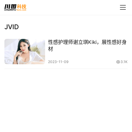
JVID
首
性感护理师谢立琪Kiki，展性感好身
页
材
娱
2023-11-09
3.1K
乐
影
视
时
尚
动