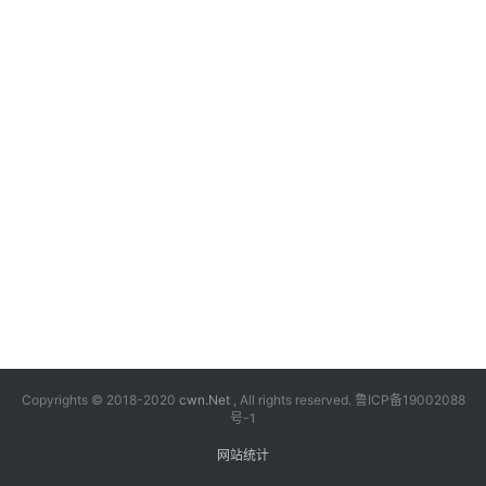
漫
音
乐
汽
车
游
戏
科
技
Copyrights © 2018-2020
cwn.Net
, All rights reserved.
鲁ICP备19002088
号-1
网站统计