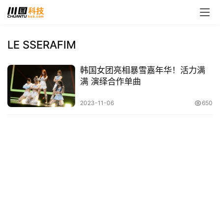
LE SSERAFIM
首
韩国女团亮相暴雪嘉年华！活力满
页
满 演绎合作单曲
娱
2023-11-06
650
乐
影
视
时
尚
动