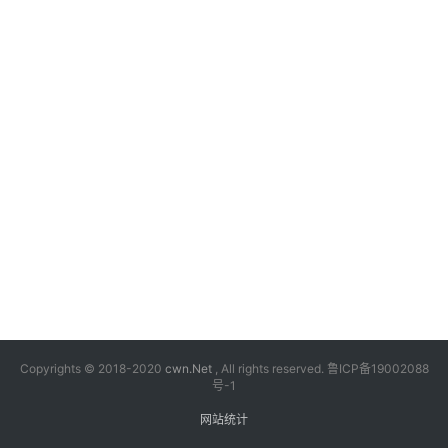
漫
音
乐
汽
车
游
戏
科
技
Copyrights © 2018-2020
cwn.Net
, All rights reserved.
鲁ICP备19002088
号-1
网站统计