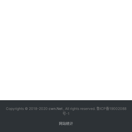
漫
音
乐
汽
车
游
戏
科
技
Copyrights © 2018-2020
cwn.Net
, All rights reserved.
鲁ICP备19002088
号-1
网站统计