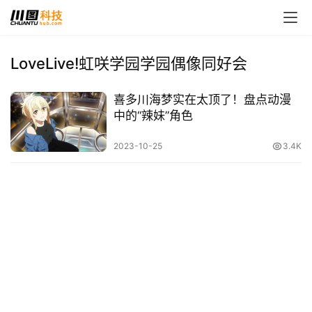
LoveLive!虹咲学园学园偶像同好会
首
喜多川海梦实在太顶了！盘点动漫
页
中的“辣妹”角色
娱
2023-10-25
3.4K
乐
影
视
时
尚
动