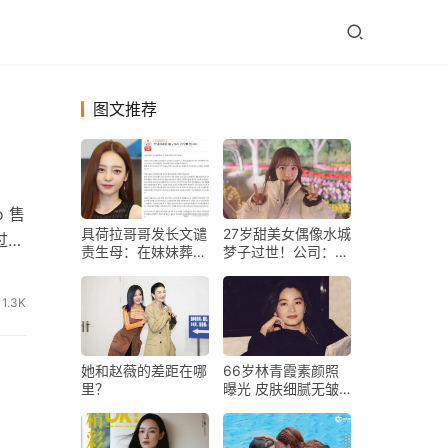
图文推荐
 售
具荷拉哥哥发长文谴
27岁甜美女偶像水城
过华
责生母：在妹妹葬礼
梦子过世！公司：希
偷偷录音
望大家记住美丽笑容
1.3K
她和赵薇的差距在哪
66岁林青霞素颜照
里？
曝光 皮肤细腻无皱
纹风采依旧