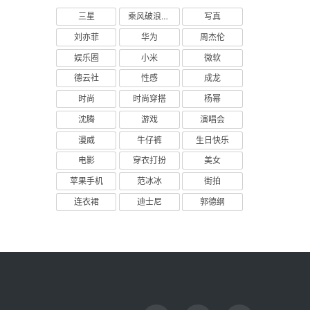
三星
乘风破浪的姐姐
写真
刘亦菲
华为
周杰伦
娱乐圈
小米
微软
德云社
性感
成龙
时尚
时尚穿搭
杨幂
沈腾
游戏
演唱会
漫威
牛仔裤
生日快乐
电影
穿衣打扮
美女
苹果手机
范冰冰
街拍
连衣裙
迪士尼
郭德纲