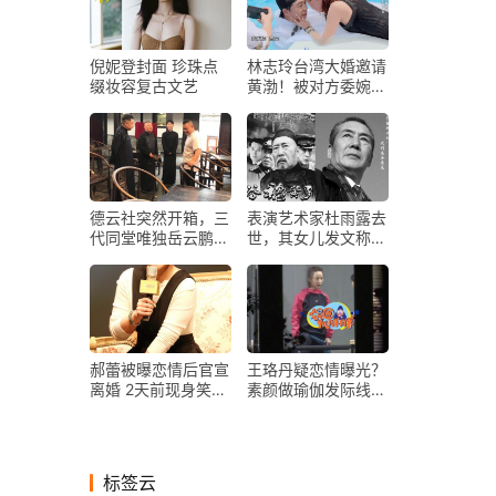
倪妮登封面 珍珠点
林志玲台湾大婚邀请
缀妆容复古文艺
黄渤！被对方委婉推
辞！网友：黄渤真
精！
德云社突然开箱，三
表演艺术家杜雨露去
代同堂唯独岳云鹏搞
世，其女儿发文称一
特殊，得知原因深感
切从简，李东学亦发
心疼
文哀悼
郝蕾被曝恋情后官宣
王珞丹疑恋情曝光？
离婚 2天前现身笑容
素颜做瑜伽发际线超
不断
高，与神秘男同坐一
辆车
标签云