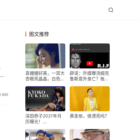
图文推荐
、
袁姗姗好美，一双大
辟谣：外媒曝汤姆克
黄
杏眼亮晶晶，白色镂
鲁斯意外身亡？账号
空连衣裙展现异域风
被扒专发虚假新闻
情
986
深田恭子2021年月
黄圣依，很漂亮吗？
历曝光！
Supreme、LV 上身
走时尚潮流！