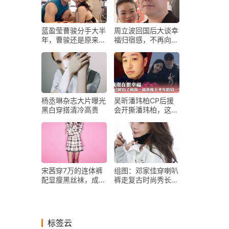
蓝盈莹曹骏分手大半
周立波回国后大谈幸
年，曹骏还是原来的
福归宿感，不再向往
曹骏，蓝盈莹却判若
国外的生活！
两人
杨丞琳杂志大片曝光
吴昕潘玮柏CP后援
黑白穿搭清冷高贵
会开撕潘玮柏，这个
老婆让他赔了夫人又
折兵
宋茜穿7万的连体裤
组图：邓家佳穿喇叭
配显瘦黑丝袜，成
裤走复古时尚秀长腿
《创造营》最美教
回眸一笑狙击人心
官，超养眼
标签云