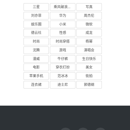
三星
乘风破浪的姐姐
写真
刘亦菲
华为
周杰伦
娱乐圈
小米
微软
德云社
性感
成龙
时尚
时尚穿搭
杨幂
沈腾
游戏
演唱会
漫威
牛仔裤
生日快乐
电影
穿衣打扮
美女
苹果手机
范冰冰
街拍
连衣裙
迪士尼
郭德纲