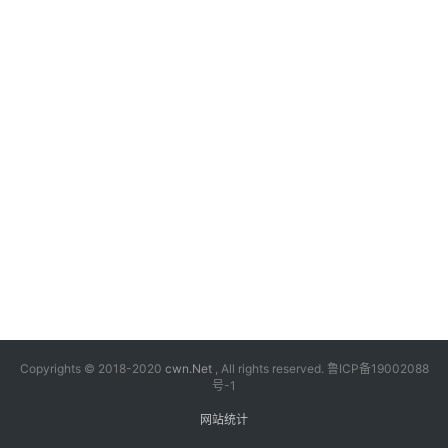
漫
音
乐
汽
车
游
戏
科
技
Copyrights © 2018-2020
cwn.Net
, All rights reserved.
鲁ICP备19002088
号-1
网站统计