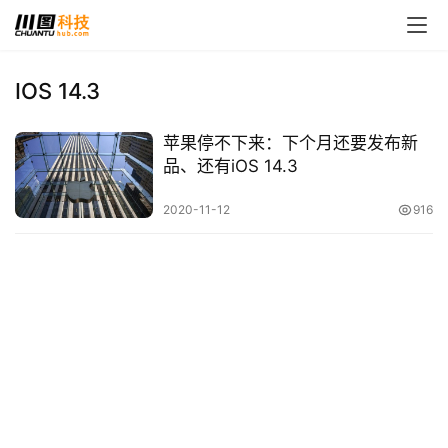
IOS 14.3
首
苹果停不下来：下个月还要发布新
页
品、还有iOS 14.3
娱
2020-11-12
916
乐
影
视
时
尚
动