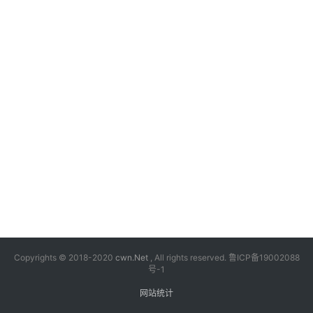
漫
音
乐
汽
车
游
戏
科
技
Copyrights © 2018-2020
cwn.Net
, All rights reserved.
鲁ICP备19002088
号-1
网站统计