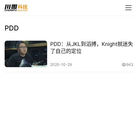
PDD
首
PDD：从JKL到滔搏，Knight就迷失
页
了自己的定位
娱
2020-10-29
943
乐
影
视
时
尚
动