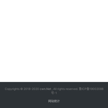
漫
音
乐
汽
车
游
戏
科
技
Copyrights © 2018-2020
cwn.Net
, All rights reserved.
鲁ICP备19002088
号-1
网站统计