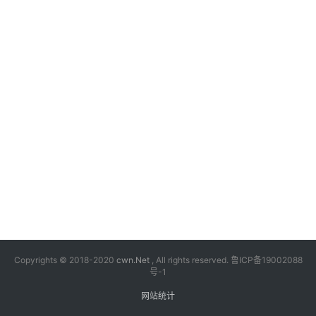
漫
音
乐
汽
车
游
戏
科
技
Copyrights © 2018-2020
cwn.Net
, All rights reserved.
鲁ICP备19002088
号-1
网站统计