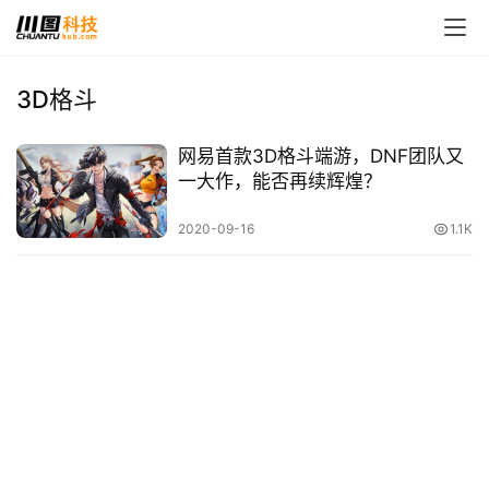
3D格斗
首
网易首款3D格斗端游，DNF团队又
页
一大作，能否再续辉煌？
娱
2020-09-16
1.1K
乐
影
视
时
尚
动