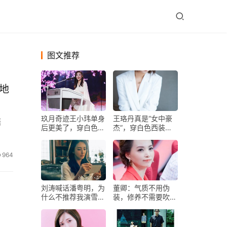
图文推荐
地
玖月奇迹王小玮单身
王珞丹真是“女中豪
售
后更美了，穿白色拖
杰”，穿白色西装配
尾连衣裙演唱，气质
直筒裤，合影比黄渤
出众
都霸气
964
刘涛喊话潘粤明，为
董卿：气质不用伪
什么不推荐我演雪莉
装，修养不需要吹
杨？潘粤明的回复太
捧，自律学习才能实
搞笑
现自我价值