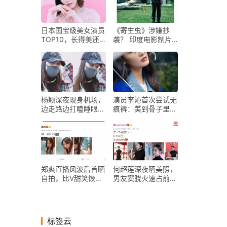
日本国宝级美女演员
《寄生虫》涉嫌抄
TOP10，长得美还
袭？ 印度电影制片
努力精进演技！
人准备提起诉讼
杨颖深夜现身机场，
演员李沁首次尝试无
边走路边打瞌睡眼睛
痕裤：美到骨子里是
睁不开，为冬至回家
种什么体验？
陪儿子？
郑爽直播风波后首晒
何超莲深夜晒美照，
自拍，比V甜笑恢复
男友窦骁火速占前
好心情，几经风波不
排，一句话透露同居
改真性情
内幕？
标签云