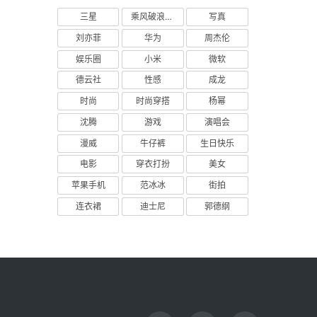
三星
乘风破浪的姐姐
写真
刘亦菲
华为
周杰伦
娱乐圈
小米
微软
德云社
性感
成龙
时尚
时尚穿搭
杨幂
沈腾
游戏
演唱会
漫威
牛仔裤
生日快乐
电影
穿衣打扮
美女
苹果手机
范冰冰
街拍
连衣裙
迪士尼
郭德纲