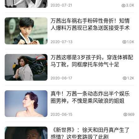
动
2020-07-21
3.0K
漫
万茜出车祸右手粉碎性骨折！知情
人爆料万茜现已紧急送医接受手术
音
乐
2020-07-13
1.0K
汽
万茜这哪是3岁孩子妈，穿连体裤配
车
马丁靴，同框摩托车帅气十足
2020-06-17
1.2K
游
戏
真牛！万茜一条动态炸出半个娱乐
圈男神，不愧是乘风破浪的姐姐
科
技
2020-06-15
969
《新世界》：徐天和田丹真产生了
感情？这些套路毁了此剧