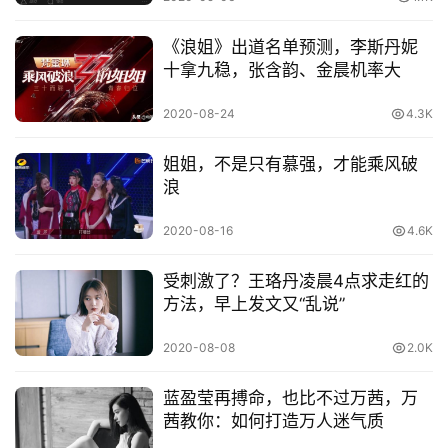
《浪姐》出道名单预测，李斯丹妮
十拿九稳，张含韵、金晨机率大
2020-08-24
4.3K
首
姐姐，不是只有慕强，才能乘风破
页
浪
娱
2020-08-16
4.6K
乐
受刺激了？王珞丹凌晨4点求走红的
方法，早上发文又“乱说”
影
视
2020-08-08
2.0K
时
蓝盈莹再搏命，也比不过万茜，万
尚
茜教你：如何打造万人迷气质