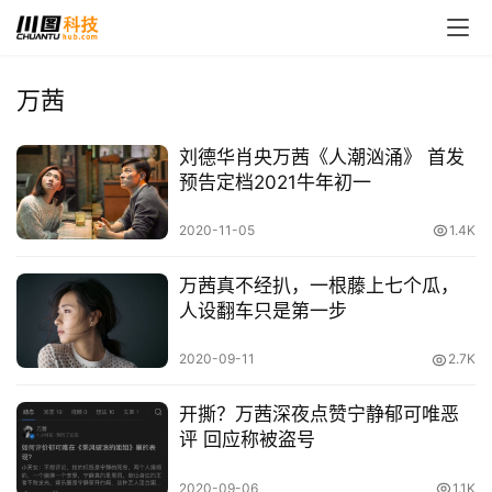
万茜
刘德华肖央万茜《人潮汹涌》 首发
预告定档2021牛年初一
2020-11-05
1.4K
万茜真不经扒，一根藤上七个瓜，
人设翻车只是第一步
2020-09-11
2.7K
开撕？万茜深夜点赞宁静郁可唯恶
评 回应称被盗号
2020-09-06
1.1K